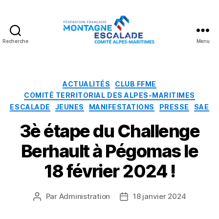
Recherche
Menu
Fédération
Française
Montagne
Escalade
Catégories
ACTUALITÉS
CLUB FFME
COMITÉ TERRITORIAL DES ALPES-MARITIMES
ESCALADE
JEUNES
MANIFESTATIONS
PRESSE
SAE
3è étape du Challenge
Berhault à Pégomas le
18 février 2024 !
Par
Administration
18 janvier 2024
Auteur
Date
de
de
l’article
l’article