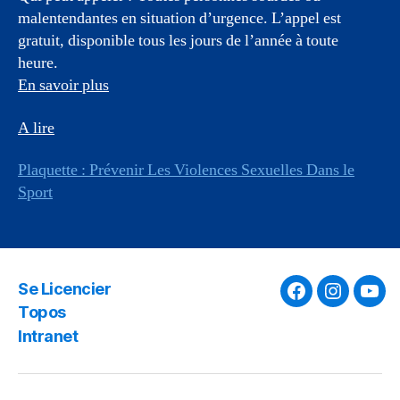
malentendantes en situation d’urgence. L’appel est
gratuit, disponible tous les jours de l’année à toute
heure.
En savoir plus
A l
ire
Plaquette : Prévenir Les Violences Sexuelles Dans le
Sport
Se Licencier
Facebook
Instagra
You
Topos
Intranet