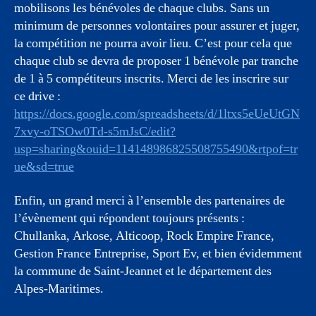
mobilisons les bénévoles de chaque clubs. Sans un
minimum de personnes volontaires pour assurer et juger,
la compétition ne pourra avoir lieu. C’est pour cela que
chaque club se devra de proposer 1 bénévole par tranche
de 1 à 5 compétiteurs inscrits. Merci de les inscrire sur
ce drive :
https://docs.google.com/spreadsheets/d/1ltxs5eUeUtGN
7xvy-oTSOw0Td-s5mJsC/edit?
usp=sharing&ouid=114148986825508755490&rtpof=tr
ue&sd=true
Enfin, un grand merci à l’ensemble des partenaires de
l’évènement qui répondent toujours présents :
Chullanka, Arkose, Alticoop, Rock Empire France,
Gestion France Entreprise, Sport Ev, et bien évidemment
la commune de Saint-Jeannet et le département des
Alpes-Maritimes.