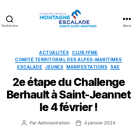
Recherche
Menu
Fédération
Française
Montagne
Escalade
Catégories
ACTUALITÉS
CLUB FFME
COMITÉ TERRITORIAL DES ALPES-MARITIMES
ESCALADE
JEUNES
MANIFESTATIONS
SAE
2e étape du Challenge
Berhault à Saint-Jeannet
le 4 février !
Par
Administration
4 janvier 2024
Auteur
Date
de
de
l’article
l’article