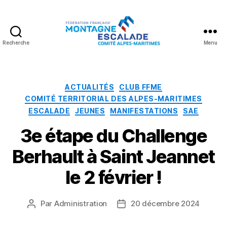
Recherche
Menu
Fédération
Française
Montagne
Escalade
Catégories
ACTUALITÉS
CLUB FFME
COMITÉ TERRITORIAL DES ALPES-MARITIMES
ESCALADE
JEUNES
MANIFESTATIONS
SAE
3e étape du Challenge
Berhault à Saint Jeannet
le 2 février !
Par
Administration
20 décembre 2024
Auteur
Date
de
de
l’article
l’article