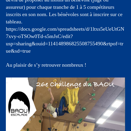
assureur) pour chaque tranche de 1 à 5 compétiteurs
inscrits en son nom. Les bénévoles sont à inscrire sur ce
tableau.
https://docs.google.com/spreadsheets/d/1ltxs5eUeUtGN
7xvy-oTSOw0Td-s5mJsC/edit?
usp=sharing&ouid=114148986825508755490&rtpof=tr
ue&sd=true
Au plaisir de s’y retrouver nombreux !