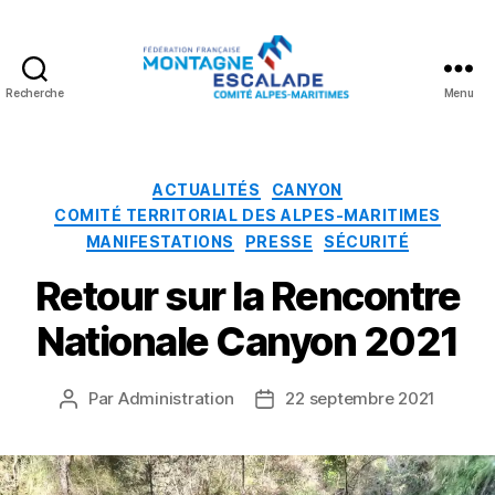
Recherche
Menu
Fédération
Française
Montagne
Escalade
Catégories
ACTUALITÉS
CANYON
COMITÉ TERRITORIAL DES ALPES-MARITIMES
MANIFESTATIONS
PRESSE
SÉCURITÉ
Retour sur la Rencontre
Nationale Canyon 2021
Par
Administration
22 septembre 2021
Auteur
Date
de
de
l’article
l’article