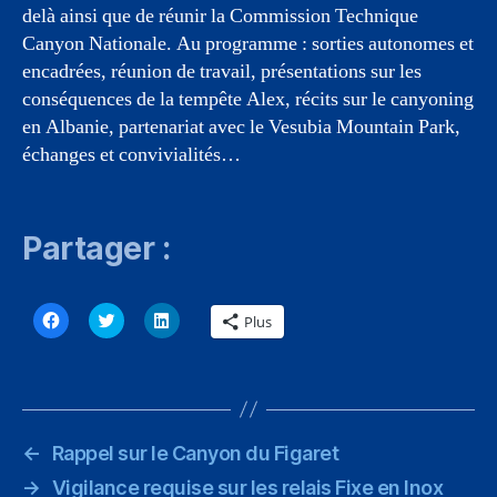
delà ainsi que de réunir la Commission Technique
Canyon Nationale. Au programme : sorties autonomes et
encadrées, réunion de travail, présentations sur les
conséquences de la tempête Alex, récits sur le canyoning
en Albanie, partenariat avec le Vesubia Mountain Park,
échanges et convivialités…
Partager :
C
C
C
Plus
l
l
l
i
i
i
q
q
q
u
u
u
e
e
e
z
z
z
p
p
p
o
o
o
u
u
u
←
Rappel sur le Canyon du Figaret
r
r
r
p
p
p
→
Vigilance requise sur les relais Fixe en Inox
a
a
a