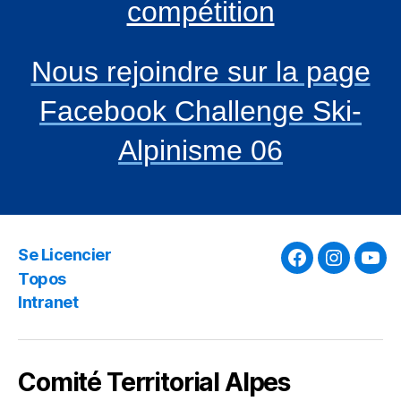
compétition
Nous rejoindre sur la page
Facebook Challenge Ski-
Alpinisme 06
Se Licencier
Facebook
Instagra
You
Topos
Intranet
Comité Territorial Alpes