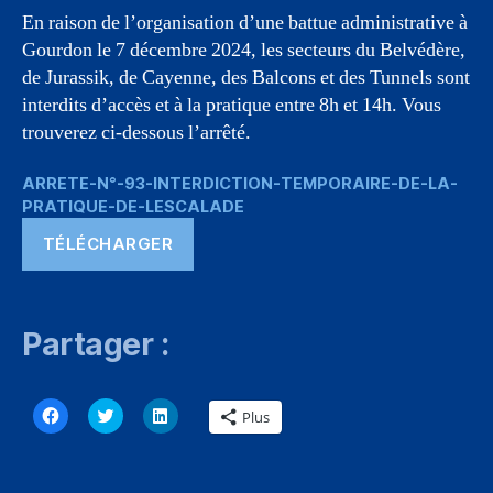
En raison de l’organisation d’une battue administrative à
Gourdon le 7 décembre 2024, les secteurs du Belvédère,
de Jurassik, de Cayenne, des Balcons et des Tunnels sont
interdits d’accès et à la pratique entre 8h et 14h. Vous
trouverez ci-dessous l’arrêté.
ARRETE-N°-93-INTERDICTION-TEMPORAIRE-DE-LA-
PRATIQUE-DE-LESCALADE
TÉLÉCHARGER
Partager :
C
C
C
Plus
l
l
l
i
i
i
q
q
q
u
u
u
e
e
e