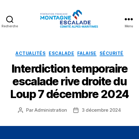
Recherche
Menu
Fédération
Française
Montagne
Escalade
Catégories
ACTUALITÉS
ESCALADE
FALAISE
SÉCURITÉ
Interdiction temporaire
escalade rive droite du
Loup 7 décembre 2024
Par
Administration
3 décembre 2024
Auteur
Date
de
de
l’article
l’article