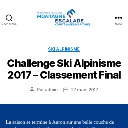
Recherche
Menu
Fédération
Française
Montagne
Escalade
Catégories
SKI ALPINISME
Challenge Ski Alpinisme
2017 – Classement Final
Par
admin
27 mars 2017
Auteur
Date
de
de
l’article
l’article
La saison se termine à Auron sur une belle couche de