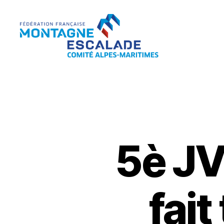
Fédération
Française
Montagne
Escalade
5è JV
fait