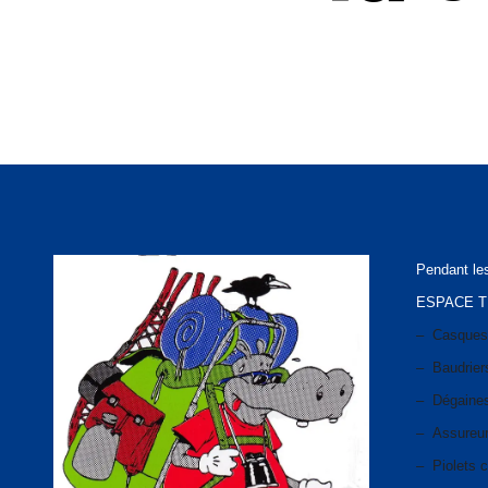
Pendant le
ESPACE 
– Casques (
– Baudrier
– Dégaines
– Assureurs
– Piolets 