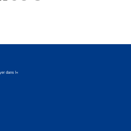
yer dans l
«