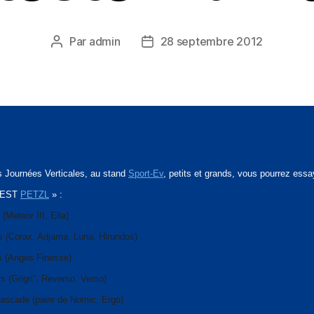
Par
admin
28 septembre 2012
Auteur
Date
de
de
l’article
l’article
s Journées Verticales, au stand
Sport-Ev
, petits et grands, vous pourrez essa
TEST
PETZL
»
:
Meteor III, Elia)
s (Corax, Adjama, Luna, Hirundos)
 (Anges Finesse)
 (Grigri”, Reverso, Verso)
cascade (paire de Nomic, Ergo)