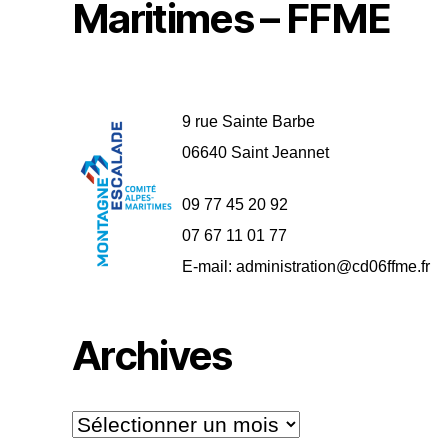
Maritimes – FFME
l
e
f
e
n
ê
t
r
e
9 rue Sainte Barbe
)
06640 Saint Jeannet
09 77 45 20 92
07 67 11 01 77
E-mail: administration@cd06ffme.fr
Archives
Archives