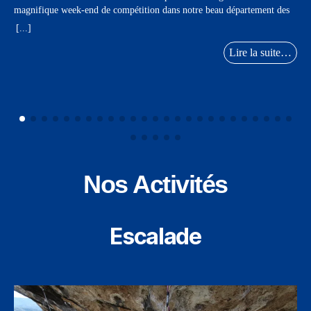
magnifique week-end de compétition dans notre beau département des
Alpes-Maritimes Une belle manière de clôturer la saison […]
[...]
Lire la suite…
Nos Activités
Escalade